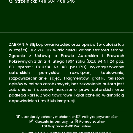
Strzelnica: +48 604 468 646
ZABRANIA SIĘ kopiowania zdjęć oraz opisów (w całości lub
w części) BEZ ZGODY właściciela i administratora strony.
Zgodnie z Ustawą o Prawie Autorskim i Prawach
Pokrewnych z dnia 4 lutego 1994 roku (Dz.U.94 Nr 24 poz.
83, sprost.: Dz.U.94 Nr 43 poz.170) wykorzystywanie
autorskich pomysłów, rozwiązań, kopiowanie,
rozpowszechnianie zdjęć, fragmentów grafiki, tekstów
opisów w celach zarobkowych, bez zezwolenia autora jest
zabronione i stanowi naruszenie praw autorskich oraz
podlega karze. Znaki towarowe i graficzne są własnością
odpowiednich firm i/lub instytucji.
Standardy ochrony małoletnich
Polityka prywatności
Klauzula informacyjna
Pomoc zdalna
Wsparcie GWP Wirtualnie