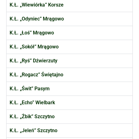
K.Ł. „Wiewiórka” Korsze
K.Ł. „Odyniec” Mrągowo
K.Ł. „Łoś” Mrągowo
K.Ł. „Sokół” Mrągowo
K.Ł. „Ryś” Dźwierzuty
K.Ł. „Rogacz” Świętajno
K.Ł. „Świt” Pasym
K.Ł. „Echo” Wielbark
K.Ł. „Żbik” Szczytno
K.Ł. „Jeleń” Szczytno