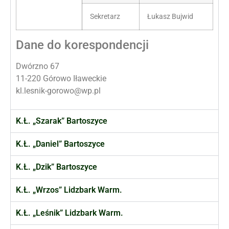
Sekretarz
Łukasz Bujwid
Dane do korespondencji
Dwórzno 67
11-220 Górowo Iławeckie
kl.lesnik-gorowo@wp.pl
K.Ł. „Szarak” Bartoszyce
K.Ł. „Daniel” Bartoszyce
K.Ł. „Dzik” Bartoszyce
K.Ł. „Wrzos” Lidzbark Warm.
K.Ł. „Leśnik” Lidzbark Warm.