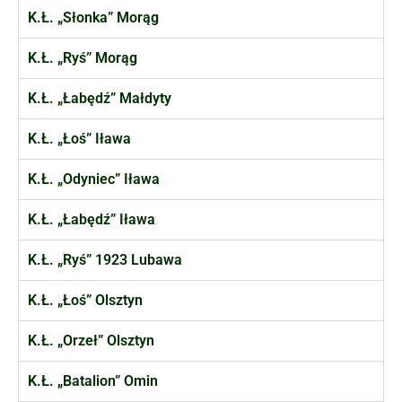
K.Ł. „Słonka” Morąg
K.Ł. „Ryś” Morąg
K.Ł. „Łabędź” Małdyty
K.Ł. „Łoś” Iława
K.Ł. „Odyniec” Iława
K.Ł. „Łabędź” Iława
K.Ł. „Ryś” 1923 Lubawa
K.Ł. „Łoś” Olsztyn
K.Ł. „Orzeł” Olsztyn
K.Ł. „Batalion” Omin