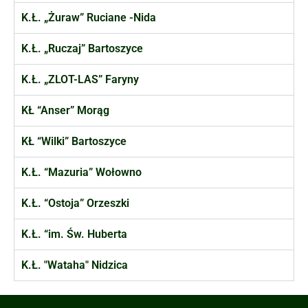
K.Ł. „Żuraw” Ruciane -Nida
K.Ł. „Ruczaj” Bartoszyce
K.Ł. „ZLOT-LAS” Faryny
KŁ “Anser” Morąg
KŁ “Wilki” Bartoszyce
K.Ł. “Mazuria” Wołowno
K.Ł. “Ostoja” Orzeszki
K.Ł. “im. Św. Huberta
K.Ł. "Wataha" Nidzica