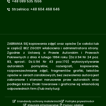
+48 089 535 1556
Strzelnica: +48 604 468 646
ZABRANIA SIĘ kopiowania zdjęć oraz opisów (w całości lub
w części) BEZ ZGODY właściciela i administratora strony.
Zgodnie z Ustawą o Prawie Autorskim i Prawach
Pokrewnych z dnia 4 lutego 1994 roku (Dz.U.94 Nr 24 poz.
83, sprost.: Dz.U.94 Nr 43 poz.170) wykorzystywanie
autorskich pomysłów, rozwiązań, kopiowanie,
rozpowszechnianie zdjęć, fragmentów grafiki, tekstów
opisów w celach zarobkowych, bez zezwolenia autora jest
zabronione i stanowi naruszenie praw autorskich oraz
podlega karze. Znaki towarowe i graficzne są własnością
odpowiednich firm i/lub instytucji.
Standardy ochrony małoletnich
Polityka prywatności
Klauzula informacyjna
Pomoc zdalna