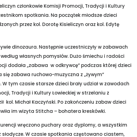
ieliczyn członkowie Komisji Promocji, Tradycji i Kultury
uczestnikom spotkania. Na początek młodsze dzieci
nych przez kol. Dorotę Kisieliczyn oraz kol. Edytę
tywie dinozaura. Następnie uczestniczyły w zabawach
ta według własnych pomysłów. Dużo śmiechu i radości
mocji dodała „zabawa w odkrywcę” podczas której dzieci
ła się zabawa ruchowo-muzyczna z „żywym”
 W tym czasie starsze dzieci brały udział w zawodach
i, Tradycji i Kultury Łowieckiej w strzelaniu z
ł kol. Michał Kaczyński. Po zakończeniu zabaw dzieci
wiła im wizyta Stitcha – bohatera kreskówki.
urencji wręczono puchary oraz dyplomy, a wszystkim
słodycze. W czasie spotkania częstowano ciastem,