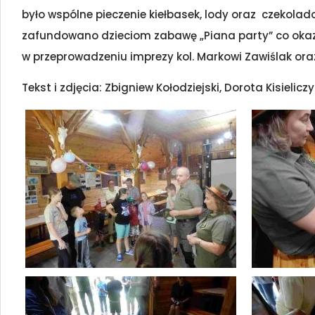
było wspólne pieczenie kiełbasek, lody oraz czekol
zafundowano dzieciom zabawę „Piana party” co okaz
w przeprowadzeniu imprezy kol. Markowi Zawiślak oraz O
Tekst i zdjęcia: Zbigniew Kołodziejski, Dorota Kisielicz