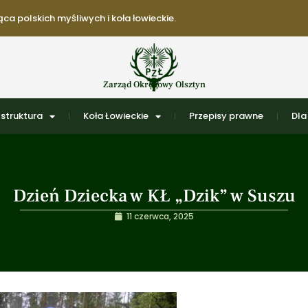
ca polskich myśliwych i koła łowieckie.
Zarząd Okręgowy Olsztyn
struktura
Koła Łowieckie
Przepisy prawne
Dla
Dzień Dziecka w KŁ „Dzik” w Suszu
11 czerwca, 2025