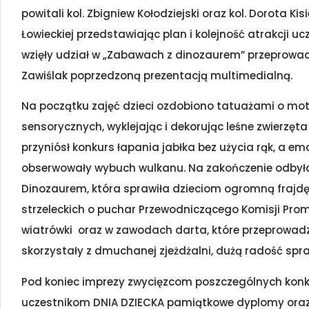
powitali kol. Zbigniew Kołodziejski oraz kol. Dorota Kis
Łowieckiej przedstawiając plan i kolejność atrakcji 
wzięły udział w „Zabawach z dinozaurem” przeprowadzo
Zawiślak poprzedzoną prezentacją multimedialną.
Na początku zajęć dzieci ozdobiono tatuażami o mo
sensorycznych, wyklejając i dekorując leśne zwierzę
przyniósł konkurs łapania jabłka bez użycia rąk, a e
obserwowały wybuch wulkanu. Na zakończenie odby
Dinozaurem, która sprawiła dzieciom ogromną frajdę.
strzeleckich o puchar Przewodniczącego Komisji Promocj
wiatrówki oraz w zawodach darta, które przeprowadzi
skorzystały z dmuchanej zjeżdżalni, dużą radość spra
Pod koniec imprezy zwycięzcom poszczególnych konk
uczestnikom DNIA DZIECKA pamiątkowe dyplomy oraz 