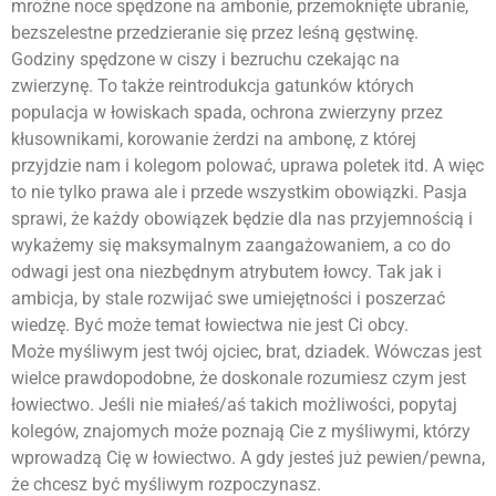
mroźne noce spędzone na ambonie, przemoknięte ubranie,
bezszelestne przedzieranie się przez leśną gęstwinę.
Godziny spędzone w ciszy i bezruchu czekając na
zwierzynę. To także reintrodukcja gatunków których
populacja w łowiskach spada, ochrona zwierzyny przez
kłusownikami, korowanie żerdzi na ambonę, z której
przyjdzie nam i kolegom polować, uprawa poletek itd. A więc
to nie tylko prawa ale i przede wszystkim obowiązki. Pasja
sprawi, że każdy obowiązek będzie dla nas przyjemnością i
wykażemy się maksymalnym zaangażowaniem, a co do
odwagi jest ona niezbędnym atrybutem łowcy. Tak
jak
i
ambicja, by stale rozwijać swe umiejętności i poszerzać
wiedzę. Być może temat łowiectwa nie jest Ci obcy.
Może
myśliwym
jest twój ojciec, brat, dziadek. Wówczas jest
wielce prawdopodobne, że doskonale rozumiesz czym jest
łowiectwo. Jeśli nie miałeś/aś takich możliwości, popytaj
kolegów, znajomych może poznają Cie z
myśliwym
i, którzy
wprowadzą Cię w łowiectwo. A gdy jesteś już pewien/pewna,
że chcesz być
myśliwym
rozpoczynasz.