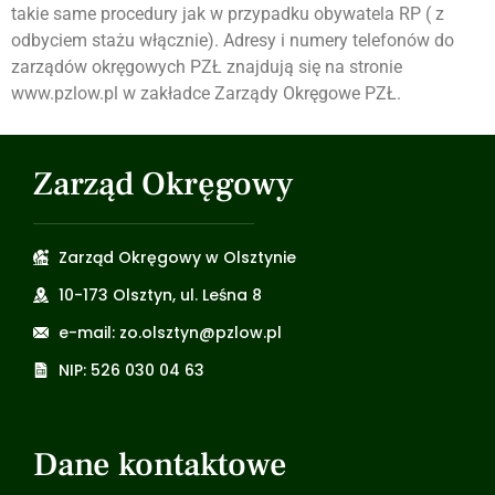
takie same procedury jak w przypadku obywatela RP ( z
odbyciem stażu włącznie). Adresy i numery telefonów do
zarządów okręgowych PZŁ znajdują się na stronie
www.pzlow.pl w zakładce Zarządy Okręgowe PZŁ.
Zarząd Okręgowy
Zarząd Okręgowy w Olsztynie
10-173 Olsztyn, ul. Leśna 8
e-mail: zo.olsztyn@pzlow.pl
NIP: 526 030 04 63
Dane kontaktowe