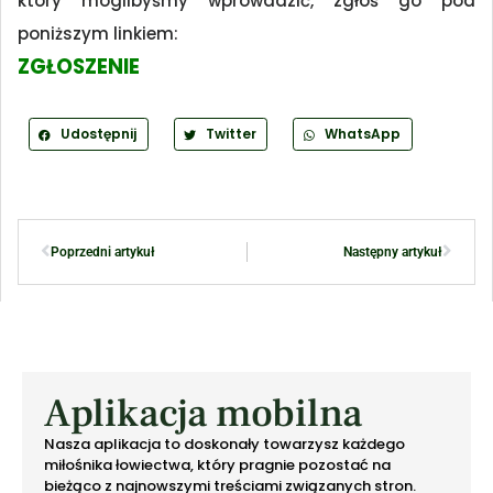
który moglibyśmy wprowadzić, zgłoś go pod
poniższym linkiem:
ZGŁOSZENIE
Udostępnij
Twitter
WhatsApp
Poprzedni artykuł
Następny artykuł
Aplikacja mobilna
Nasza aplikacja to doskonały towarzysz każdego
miłośnika łowiectwa, który pragnie pozostać na
bieżąco z najnowszymi treściami związanych stron.