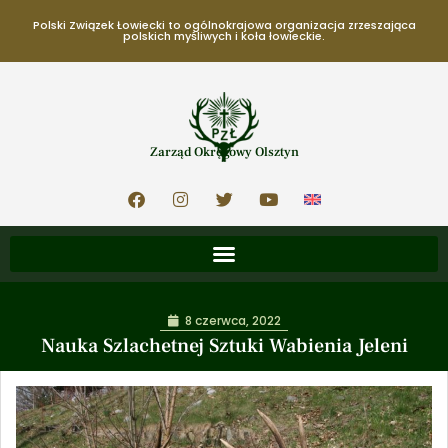
Polski Związek Łowiecki to ogólnokrajowa organizacja zrzeszająca
polskich myśliwych i koła łowieckie.
Zarząd Okręgowy Olsztyn
8 czerwca, 2022
Nauka Szlachetnej Sztuki Wabienia Jeleni