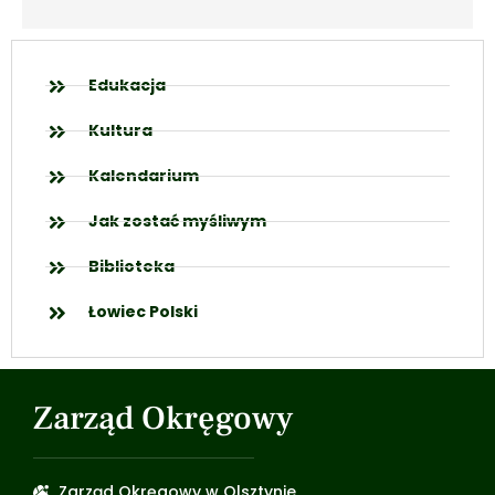
Edukacja
Kultura
Kalendarium
Jak zostać myśliwym
Biblioteka
Łowiec Polski
Zarząd Okręgowy
Zarząd Okręgowy w Olsztynie