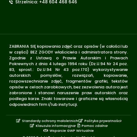
Strzelnica: +48 604 468 646
ZABRANIA SIĘ kopiowania zdjęć oraz opisów (w całości lub
w części) BEZ ZGODY właściciela i administratora strony.
Zgodnie z Ustawą o Prawie Autorskim i Prawach
Pokrewnych z dnia 4 lutego 1994 roku (Dz.U.94 Nr 24 poz.
83, sprost.: Dz.U.94 Nr 43 poz.170) wykorzystywanie
autorskich pomysłów, rozwiązań, kopiowanie,
rozpowszechnianie zdjęć, fragmentów grafiki, tekstów
opisów w celach zarobkowych, bez zezwolenia autora jest
zabronione i stanowi naruszenie praw autorskich oraz
podlega karze. Znaki towarowe i graficzne są własnością
odpowiednich firm i/lub instytucji.
Standardy ochrony małoletnich
Polityka prywatności
Klauzula informacyjna
Pomoc zdalna
Wsparcie GWP Wirtualnie