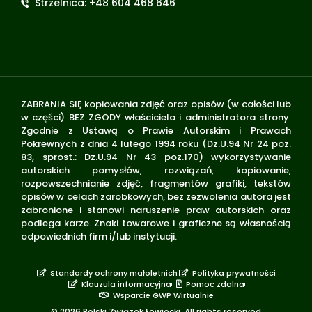
Strzelnica: +48 604 468 646
ZABRANIA SIĘ kopiowania zdjęć oraz opisów (w całości lub
w części) BEZ ZGODY właściciela i administratora strony.
Zgodnie z Ustawą o Prawie Autorskim i Prawach
Pokrewnych z dnia 4 lutego 1994 roku (Dz.U.94 Nr 24 poz.
83, sprost.: Dz.U.94 Nr 43 poz.170) wykorzystywanie
autorskich pomysłów, rozwiązań, kopiowanie,
rozpowszechnianie zdjęć, fragmentów grafiki, tekstów
opisów w celach zarobkowych, bez zezwolenia autora jest
zabronione i stanowi naruszenie praw autorskich oraz
podlega karze. Znaki towarowe i graficzne są własnością
odpowiednich firm i/lub instytucji.
Standardy ochrony małoletnich
Polityka prywatności
Klauzula informacyjna
Pomoc zdalna
Wsparcie GWP Wirtualnie
© 2026 Polski Związek Łowiecki. All rights reserved