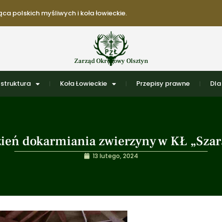
ca polskich myśliwych i koła łowieckie.
Zarząd Okręgowy Olsztyn
struktura
Koła Łowieckie
Przepisy prawne
Dla
ień dokarmiania zwierzyny w KŁ „Szar
13 lutego, 2024