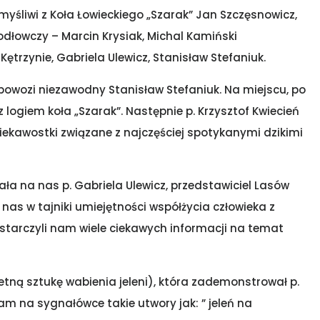
myśliwi z Koła Łowieckiego „Szarak” Jan Szczęsnowicz,
Podłowczy – Marcin Krysiak, Michal Kamiński
ętrzynie, Gabriela Ulewicz, Stanisław Stefaniuk.
 powozi niezawodny Stanisław Stefaniuk. Na miejscu, po
logiem koła „Szarak”. Następnie p. Krzysztof Kwiecień
ciekawostki związane z najczęściej spotykanymi dzikimi
ła na nas p. Gabriela Ulewicz, przedstawiciel Lasów
s w tajniki umiejętności współżycia człowieka z
starczyli nam wiele ciekawych informacji na temat
etną sztukę wabienia jeleni), która zademonstrował p.
nam na sygnałówce takie utwory jak: ” jeleń na