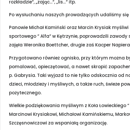
rozkładzie”, „zając…”, „lis…” itp.
Po wysłuchaniu naszych prowadzących udaliśmy się na
Panowie Michał Kamiński oraz Marcin Krysiak myśliwi 
sportowego ” Alfa” w Kętrzynie, poprowadzili zawody st
zajęła Weronika Boettcher, drugie zaś Kacper Napiera
Przygotowano również ognisko, przy którym można było
pomalować, opieczętować, a nawet skropić zapache
p. Gabrysia. Taki wyjazd to nie tylko odskocznia od n
dzieci, młodzieży i myśliwych, a także ruch, świeże p
pożytecznego.
Wielkie podziękowania myśliwym z Koła Łowieckiego ” S
Marcinowi Krysiakowi, Michałowi Kamińskiemu, Markow
Szczęsnowiczowi za wspaniałą organizację.