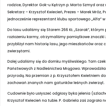
rodzice, Dyrektor Gok-u Kętrzyn p. Marta Szmyd oraz 
Sekretarz – Krzysztof Kwiecień, Prezes – Marek Mróz, 
jednocześnie reprezentant klubu sportowego „Alfa” w K
Do lasu udaliśmy się Starem 266 KŁ „Szarak”, którym
rozłożeniu karmy, otrzymaliśmy pamiątkowe znaczki z 
przybliżył nam historię lasu, jego mieszkańców oraz 
zwierzętami.
Dalej udaliśmy się do domku myśliwskiego. Tam czeka
Państwowych z Nadleśnictwa Mrągowo. Wprowadziła na
przyrodą. Na przemian z p. Krzysztofem Kwietniem do
zachowań znanych nam gatunków leśnych zwierząt.
Cudownie było usłyszeć odgłosy byka jelenia (szlach
Krzysztof Kwiecień na tubie. P. Gabriela zaś zagrała 