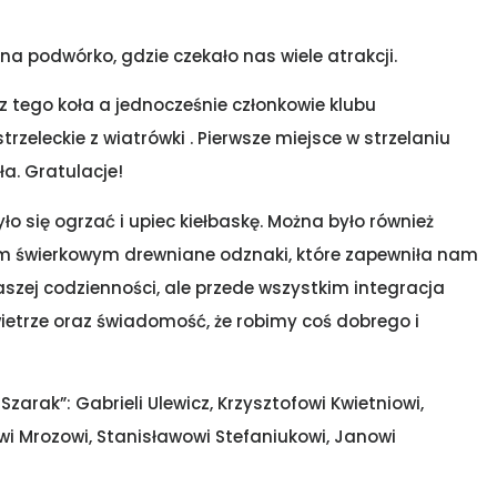
 podwórko, gdzie czekało nas wiele atrakcji.
z tego koła a jednocześnie członkowie klubu
rzeleckie z wiatrówki . Pierwsze miejsce w strzelaniu
ła. Gratulacje!
 się ogrzać i upiec kiełbaskę. Można było również
m świerkowym drewniane odznaki, które zapewniła nam
aszej codzienności, ale przede wszystkim integracja
owietrze oraz świadomość, że robimy coś dobrego i
zarak”: Gabrieli Ulewicz, Krzysztofowi Kwietniowi,
i Mrozowi, Stanisławowi Stefaniukowi, Janowi